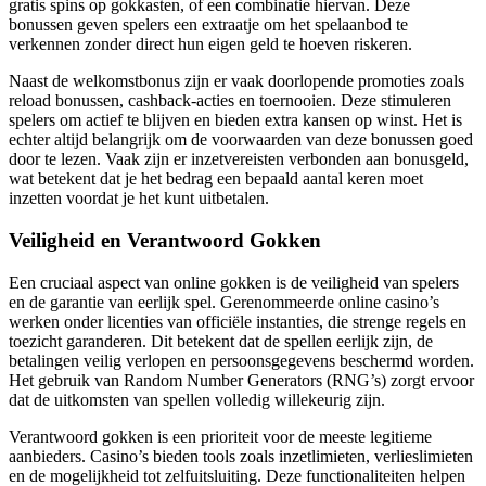
gratis spins op gokkasten, of een combinatie hiervan. Deze
bonussen geven spelers een extraatje om het spelaanbod te
verkennen zonder direct hun eigen geld te hoeven riskeren.
Naast de welkomstbonus zijn er vaak doorlopende promoties zoals
reload bonussen, cashback-acties en toernooien. Deze stimuleren
spelers om actief te blijven en bieden extra kansen op winst. Het is
echter altijd belangrijk om de voorwaarden van deze bonussen goed
door te lezen. Vaak zijn er inzetvereisten verbonden aan bonusgeld,
wat betekent dat je het bedrag een bepaald aantal keren moet
inzetten voordat je het kunt uitbetalen.
Veiligheid en Verantwoord Gokken
Een cruciaal aspect van online gokken is de veiligheid van spelers
en de garantie van eerlijk spel. Gerenommeerde online casino’s
werken onder licenties van officiële instanties, die strenge regels en
toezicht garanderen. Dit betekent dat de spellen eerlijk zijn, de
betalingen veilig verlopen en persoonsgegevens beschermd worden.
Het gebruik van Random Number Generators (RNG’s) zorgt ervoor
dat de uitkomsten van spellen volledig willekeurig zijn.
Verantwoord gokken is een prioriteit voor de meeste legitieme
aanbieders. Casino’s bieden tools zoals inzetlimieten, verlieslimieten
en de mogelijkheid tot zelfuitsluiting. Deze functionaliteiten helpen