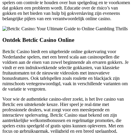
spelers om controle te houden over hun spelgedrag en te voorkomen
dat gokken een probleem wordt. Educatie over de risico’s van
gokken en het bieden van hulp bij gokverslaving zijn eveneens
belangrijke pijlers van een verantwoordelijk online casino.
Ontdek Betclic Casino Online
Betclic Casino biedt een uitgebreide online gokervaring voor
Nederlandse spelers, met een breed scala aan casinospellen die
voldoen aan de eisen van zowel beginnende als ervaren gokkers. Je
vindt er een indrukwekkende selectie gokkasten, van klassieke
fruitautomaten tot de nieuwste videoslots met innovatieve
bonusfeatures. Ook tafelspellen zoals roulette en blackjack zijn
ruimschoots vertegenwoordigd, vaak in verschillende varianten om
de variatie te vergroten.
Voor wie de authentieke casino-sfeer zoekt, is het live casino van
Betclic een uitstekende keuze. Hier speel je real-time met
professionele dealers, wat zorgt voor een meeslepende en
interactieve spelervaring. Betclic Casino staat bekend om zijn
aantrekkelijke welkomstbonussen en regelmatige promoties, die
spelers extra speelgeld of gratis spins kunnen opleveren. Met een
focus op gebruiksgemak, veiligheid en een breed spelaanbod,