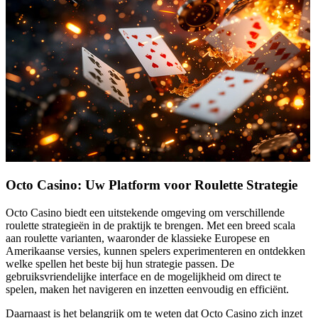
Octo Casino: Uw Platform voor Roulette Strategie
Octo Casino biedt een uitstekende omgeving om verschillende
roulette strategieën in de praktijk te brengen. Met een breed scala
aan roulette varianten, waaronder de klassieke Europese en
Amerikaanse versies, kunnen spelers experimenteren en ontdekken
welke spellen het beste bij hun strategie passen. De
gebruiksvriendelijke interface en de mogelijkheid om direct te
spelen, maken het navigeren en inzetten eenvoudig en efficiënt.
Daarnaast is het belangrijk om te weten dat Octo Casino zich inzet