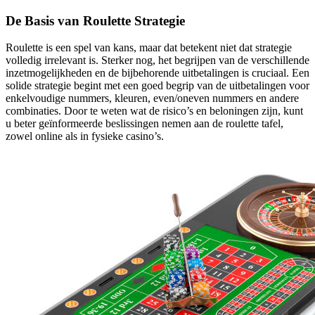
De Basis van Roulette Strategie
Roulette is een spel van kans, maar dat betekent niet dat strategie
volledig irrelevant is. Sterker nog, het begrijpen van de verschillende
inzetmogelijkheden en de bijbehorende uitbetalingen is cruciaal. Een
solide strategie begint met een goed begrip van de uitbetalingen voor
enkelvoudige nummers, kleuren, even/oneven nummers en andere
combinaties. Door te weten wat de risico’s en beloningen zijn, kunt
u beter geïnformeerde beslissingen nemen aan de roulette tafel,
zowel online als in fysieke casino’s.