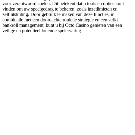
voor verantwoord spelen. Dit betekent dat u tools en opties kunt
vinden om uw speelgedrag te beheren, zoals inzetlimieten en
zelfuitsluiting. Door gebruik te maken van deze functies, in
combinatie met een doordachte roulette strategie en een strikt
bankroll management, kunt u bij Octo Casino genieten van een
veilige en potentieel lonende spelervaring.