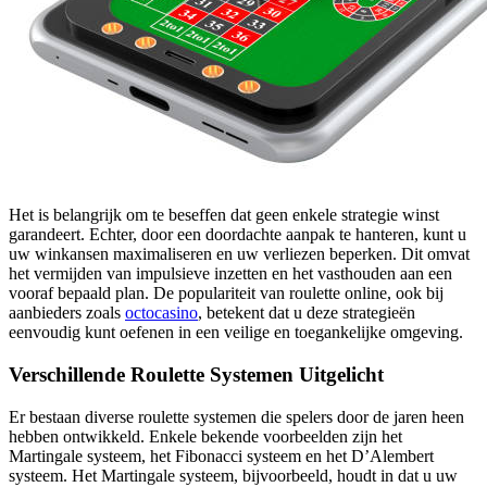
Het is belangrijk om te beseffen dat geen enkele strategie winst
garandeert. Echter, door een doordachte aanpak te hanteren, kunt u
uw winkansen maximaliseren en uw verliezen beperken. Dit omvat
het vermijden van impulsieve inzetten en het vasthouden aan een
vooraf bepaald plan. De populariteit van roulette online, ook bij
aanbieders zoals
octocasino
, betekent dat u deze strategieën
eenvoudig kunt oefenen in een veilige en toegankelijke omgeving.
Verschillende Roulette Systemen Uitgelicht
Er bestaan diverse roulette systemen die spelers door de jaren heen
hebben ontwikkeld. Enkele bekende voorbeelden zijn het
Martingale systeem, het Fibonacci systeem en het D’Alembert
systeem. Het Martingale systeem, bijvoorbeeld, houdt in dat u uw