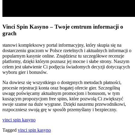
Vinci Spin Kasyno – Twoje centrum informacji o
grach
stanowi kompleksowy portal informacyjny, który skupia się na
dostarczeniu graczom w Polsce rzetelnych i aktualnych informacji o
popularnym kasynie online. Znajdziesz tu szczegółowe recenzje
platformy, dzięki którym poznasz jej mocne i słabe strony. Naszym
celem jest ułatwienie Ci podjęcia świadomych decyzji dotyczących
wyboru gier i bonusów.
Na dowiesz się wszystkiego o dostępnych metodach płatności,
procesie rejestracji konta oraz bogatej ofercie gier. Szczególną
uwagę poświęcamy aktualnym promocjom i bonusom, w tym
kuszącym propozycjom free spins, które pozwolą Ci zwiększyć
swoje szanse na duże wygrane. Dzięki naszemu przewodnikowi,
rozpoczniesz swoją grę w sposób przemyślany i bezpieczny.
vinci spin kasyno
Tagged
vinci spin kasyno