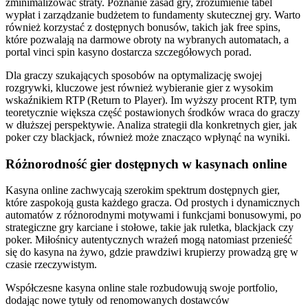
zminimalizować straty. Poznanie zasad gry, zrozumienie tabel
wypłat i zarządzanie budżetem to fundamenty skutecznej gry. Warto
również korzystać z dostępnych bonusów, takich jak free spins,
które pozwalają na darmowe obroty na wybranych automatach, a
portal vinci spin kasyno dostarcza szczegółowych porad.
Dla graczy szukających sposobów na optymalizację swojej
rozgrywki, kluczowe jest również wybieranie gier z wysokim
wskaźnikiem RTP (Return to Player). Im wyższy procent RTP, tym
teoretycznie większa część postawionych środków wraca do graczy
w dłuższej perspektywie. Analiza strategii dla konkretnych gier, jak
poker czy blackjack, również może znacząco wpłynąć na wyniki.
Różnorodność gier dostępnych w kasynach online
Kasyna online zachwycają szerokim spektrum dostępnych gier,
które zaspokoją gusta każdego gracza. Od prostych i dynamicznych
automatów z różnorodnymi motywami i funkcjami bonusowymi, po
strategiczne gry karciane i stołowe, takie jak ruletka, blackjack czy
poker. Miłośnicy autentycznych wrażeń mogą natomiast przenieść
się do kasyna na żywo, gdzie prawdziwi krupierzy prowadzą grę w
czasie rzeczywistym.
Współczesne kasyna online stale rozbudowują swoje portfolio,
dodając nowe tytuły od renomowanych dostawców