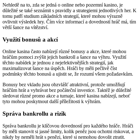
Nehledě na to, zda se jedná o online nebo pozemní kasino, je
důležité se také seznámit s pravidly a strategiemi jednotlivých her. K
tomu patří studium základních strategií, které mohou výrazně
ovlivnit výsledek hry. Čím více informací a dovedností hráč má, tím
větší šance na vítězství.
Využití bonusů a akcí
Online kasina často nabízejí různé bonusy a akce, které mohou
hráčům pomoci zvýšit jejich bankroll a šance na výhru. Využití
těchto nabídek je jednou z nejefektivnějších strategií, jak
maximalizovat šance na úspěch. Hráči by měli pečlivě číst
podmínky těchto bonusů a ujistit se, že rozumí všem požadavkům.
Bonusy bez vkladu jsou obzvlášť atraktivní, protože umožňují
hráčům hrát a vyhrávat bez počáteční investice. Taktéž je důležité
sledovat různé promo akce a turnaje, které kasina nabízejí, neboť
tyto mohou poskytnout další příležitosti k výhrám.
Správa bankrollu a rizik
Správa bankrollu je klíčovou dovedností pro každého hráče. Hráči
by měli stanovit si jasné limity, kolik peněz jsou ochotni riskovat, a
nikdy by neměli hrát s penězi, které si nemohou dovolit ztratit.