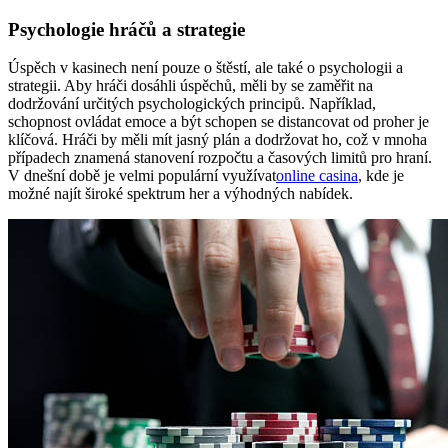
Psychologie hráčů a strategie
Úspěch v kasinech není pouze o štěstí, ale také o psychologii a
strategii. Aby hráči dosáhli úspěchů, měli by se zaměřit na
dodržování určitých psychologických principů. Například,
schopnost ovládat emoce a být schopen se distancovat od proher je
klíčová. Hráči by měli mít jasný plán a dodržovat ho, což v mnoha
případech znamená stanovení rozpočtu a časových limitů pro hraní.
V dnešní době je velmi populární využívat
online casina
, kde je
možné najít široké spektrum her a výhodných nabídek.