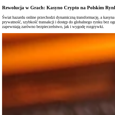
Rewolucja w Grach: Kasyno Crypto na Polskim Ryn
Świat hazardu online przechodzi dynamiczną transformację, a kasyna
prywatność, szybkość transakcji i dostęp do globalnego rynku bez 
zapewniają zarówno bezpieczeństwo, jak i wygodę rozgrywki.