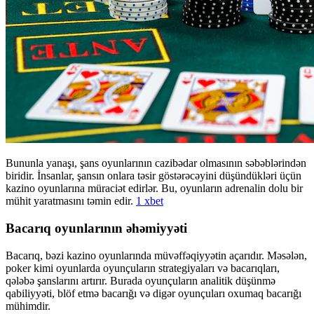
Bununla yanaşı, şans oyunlarının cazibədar olmasının səbəblərindən
biridir. İnsanlar, şansın onlara təsir göstərəcəyini düşündükləri üçün
kazino oyunlarına müraciət edirlər. Bu, oyunların adrenalin dolu bir
mühit yaratmasını təmin edir.
1 xbet
Bacarıq oyunlarının əhəmiyyəti
Bacarıq, bəzi kazino oyunlarında müvəffəqiyyətin açarıdır. Məsələn,
poker kimi oyunlarda oyunçuların strategiyaları və bacarıqları,
qələbə şanslarını artırır. Burada oyunçuların analitik düşünmə
qabiliyyəti, blöf etmə bacarığı və digər oyunçuları oxumaq bacarığı
mühimdir.