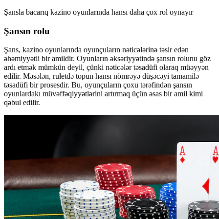
Şansla bacarıq kazino oyunlarında hansı daha çox rol oynayır
Şansın rolu
Şans, kazino oyunlarında oyunçuların nəticələrinə təsir edən
əhəmiyyətli bir amildir. Oyunların əksəriyyətində şansın rolunu göz
ardı etmək mümkün deyil, çünki nəticələr təsadüfi olaraq müəyyən
edilir. Məsələn, ruletdə topun hansı nömrəyə düşəcəyi tamamilə
təsadüfi bir prosesdir. Bu, oyunçuların çoxu tərəfindən şansın
oyunlardakı müvəffəqiyyətlərini artırmaq üçün əsas bir amil kimi
qəbul edilir.