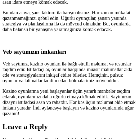
asan idarə etməyə kömək edəcək.
Bundan əlavə, şans faktoru ilə barışmalısınız. Hər zaman mükafat
qazanmamağınızı qəbul edin. Uğurlu oyunçular, şansın yanında
strategiya və planlaşdırma ilə də mövcud olmalıdır. Bu, oyunlarda
daha balanslı bir yanaşma yaratmağınıza kömək edəcək.
Veb saytımızın imkanları
Veb saytımız, kazino oyunları ilə bağlı ətraflı məlumat və resurslar
təqdim edir. İstifadəçilər, oyunlar haqqında müasir məlumatlar əldə
edə və strategiyalarını inkişaf etdirə bilərlər. Həmçinin, pulsuz
oyunlar və təlimatlar təqdim edən bölmələrimiz mövcuddur.
Kazino oyunlarına yeni başlayanlar üçün yararlı mənbələr təqdim
edərək, oyunlarınızı daha uğurlu etməyə kömək edirik. Saytımızın
dizaynı istifadəsi asan və rahatdır. Hər kəs üçün məlumat əldə etmək
imkanı yaradır. İndi əyləncəyə başlayın və kazino oyunlarında uğur
qazanın!
Leave a Reply