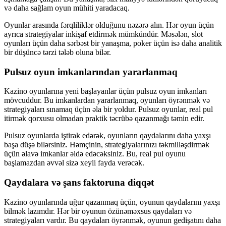
və daha sağlam oyun mühiti yaradacaq.
Oyunlar arasında fərqliliklər olduğunu nəzərə alın. Hər oyun üçün
ayrıca strategiyalar inkişaf etdirmək mümkündür. Məsələn, slot
oyunları üçün daha sərbəst bir yanaşma, poker üçün isə daha analitik
bir düşüncə tərzi tələb oluna bilər.
Pulsuz oyun imkanlarından yararlanmaq
Kazino oyunlarına yeni başlayanlar üçün pulsuz oyun imkanları
mövcuddur. Bu imkanlardan yararlanmaq, oyunları öyrənmək və
strategiyaları sınamaq üçün əla bir yoldur. Pulsuz oyunlar, real pul
itirmək qorxusu olmadan praktik təcrübə qazanmağı təmin edir.
Pulsuz oyunlarda iştirak edərək, oyunların qaydalarını daha yaxşı
başa düşə bilərsiniz. Həmçinin, strategiyalarınızı təkmilləşdirmək
üçün əlavə imkanlar əldə edəcəksiniz. Bu, real pul oyunu
başlamazdan əvvəl sizə xeyli fayda verəcək.
Qaydalara və şans faktoruna diqqət
Kazino oyunlarında uğur qazanmaq üçün, oyunun qaydalarını yaxşı
bilmək lazımdır. Hər bir oyunun özünəməxsus qaydaları və
strategiyaları vardır. Bu qaydaları öyrənmək, oyunun gedişatını daha