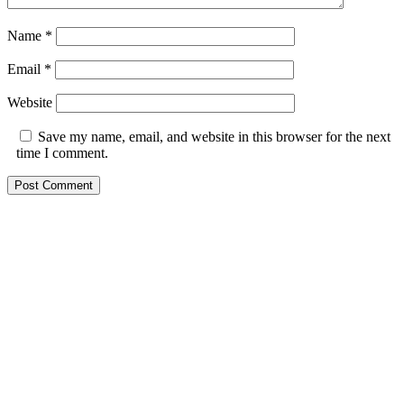
Name
*
Email
*
Website
Save my name, email, and website in this browser for the next
time I comment.