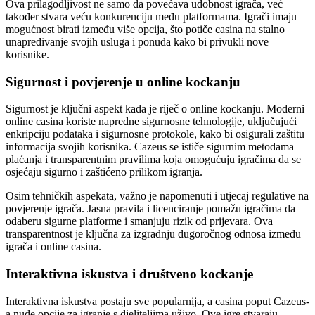
Ova prilagodljivost ne samo da povećava udobnost igrača, već
također stvara veću konkurenciju među platformama. Igrači imaju
mogućnost birati između više opcija, što potiče casina na stalno
unapređivanje svojih usluga i ponuda kako bi privukli nove
korisnike.
Sigurnost i povjerenje u online kockanju
Sigurnost je ključni aspekt kada je riječ o online kockanju. Moderni
online casina koriste napredne sigurnosne tehnologije, uključujući
enkripciju podataka i sigurnosne protokole, kako bi osigurali zaštitu
informacija svojih korisnika. Cazeus se ističe sigurnim metodama
plaćanja i transparentnim pravilima koja omogućuju igračima da se
osjećaju sigurno i zaštićeno prilikom igranja.
Osim tehničkih aspekata, važno je napomenuti i utjecaj regulative na
povjerenje igrača. Jasna pravila i licenciranje pomažu igračima da
odaberu sigurne platforme i smanjuju rizik od prijevara. Ova
transparentnost je ključna za izgradnju dugoročnog odnosa između
igrača i online casina.
Interaktivna iskustva i društveno kockanje
Interaktivna iskustva postaju sve popularnija, a casina poput Cazeus-
a nude opcije za igranje s djeliteljima uživo. Ove igre stvaraju