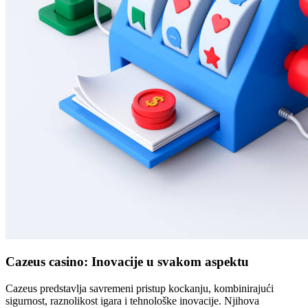
Cazeus casino: Inovacije u svakom aspektu
Cazeus predstavlja savremeni pristup kockanju, kombinirajući
sigurnost, raznolikost igara i tehnološke inovacije. Njihova