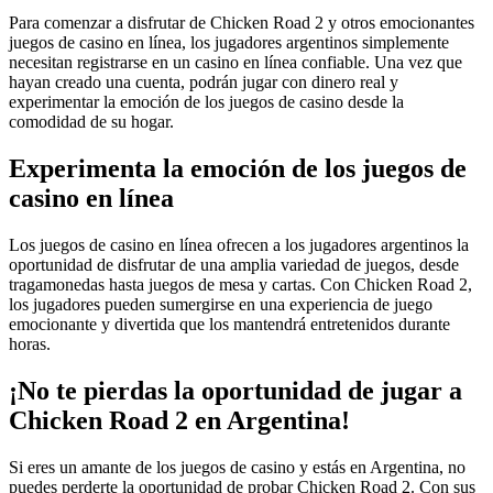
Para comenzar a disfrutar de Chicken Road 2 y otros emocionantes
juegos de casino en línea, los jugadores argentinos simplemente
necesitan registrarse en un casino en línea confiable. Una vez que
hayan creado una cuenta, podrán jugar con dinero real y
experimentar la emoción de los juegos de casino desde la
comodidad de su hogar.
Experimenta la emoción de los juegos de
casino en línea
Los juegos de casino en línea ofrecen a los jugadores argentinos la
oportunidad de disfrutar de una amplia variedad de juegos, desde
tragamonedas hasta juegos de mesa y cartas. Con Chicken Road 2,
los jugadores pueden sumergirse en una experiencia de juego
emocionante y divertida que los mantendrá entretenidos durante
horas.
¡No te pierdas la oportunidad de jugar a
Chicken Road 2 en Argentina!
Si eres un amante de los juegos de casino y estás en Argentina, no
puedes perderte la oportunidad de probar Chicken Road 2. Con sus