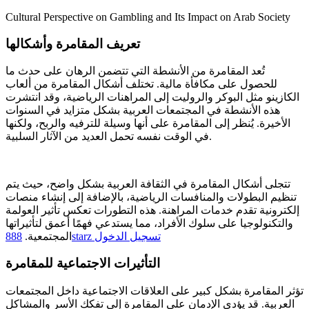
Cultural Perspective on Gambling and Its Impact on Arab Society
تعريف المقامرة وأشكالها
تُعد المقامرة من الأنشطة التي تتضمن الرهان على حدث ما
للحصول على مكافأة مالية. تختلف أشكال المقامرة من ألعاب
الكازينو مثل البوكر والروليت إلى المراهنات الرياضية، وقد انتشرت
هذه الأنشطة في المجتمعات العربية بشكل متزايد في السنوات
الأخيرة. يُنظر إلى المقامرة على أنها وسيلة للترفيه والربح، ولكنها
في الوقت نفسه تحمل العديد من الآثار السلبية.
تتجلى أشكال المقامرة في الثقافة العربية بشكل واضح، حيث يتم
تنظيم البطولات والمنافسات الرياضية، بالإضافة إلى إنشاء منصات
إلكترونية تقدم خدمات المراهنة. هذه التطورات تعكس تأثير العولمة
والتكنولوجيا على سلوك الأفراد، مما يستدعي فهمًا أعمق لتأثيراتها
888starz تسجيل الدخول
المجتمعية.
التأثيرات الاجتماعية للمقامرة
تؤثر المقامرة بشكل كبير على العلاقات الاجتماعية داخل المجتمعات
العربية. قد يؤدي الإدمان على المقامرة إلى تفكك الأسر والمشاكل