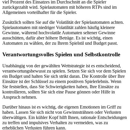
viel Prozent des Einsatzes im Durchschnitt an die Spieler
zurückgezahlt wird. Spielautomaten mit höheren RTPs sind im
Allgemeinen vorteilhafter für die Spieler.
Zusätzlich sollten Sie auf die Volatilität der Spielautomaten achten.
Spielautomaten mit niedriger Volatilität zahlen häufig kleinere
Gewinne, während hochvolatile Automaten seltener Gewinne
ausschütten, dafür aber höhere Beträge. Es ist wichtig, einen
Automaten zu wählen, der zu Ihrem Spielstil und Budget passt.
Verantwortungsvolles Spielen und Selbstkontrolle
Unabhängig von der gewählten Wettstrategie ist es entscheidend,
verantwortungsbewusst zu spielen. Setzen Sie sich vor dem Spielen
ein Budget und halten Sie sich strikt daran. Die Kontrolle über Ihre
Einsätze ist der Schlüssel zu einem positiven Spielerlebnis. Wenn
Sie feststellen, dass Sie Schwierigkeiten haben, Ihre Einsätze zu
kontrollieren, sollten Sie sich eine Pause gönnen oder Hilfe in
Anspruch nehmen.
Darüber hinaus ist es wichtig, die eigenen Emotionen im Griff zu
haben. Lassen Sie sich nicht von Gewinnsträhnen oder Verlusten
überwältigen. Ein kühler Kopf hilft Ihnen, rationale Entscheidungen
zu treffen und impulsives Verhalten zu vermeiden, was zu
erheblichen Verlusten führen kann.