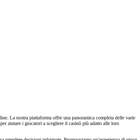
online. La nostra piattaforma offre una panoramica completa delle varie
er aiutare i giocatori a scegliere il casinò più adatto alle loro
 possa prendere decisioni informate. Promuoviamo un’esperienza di gioco