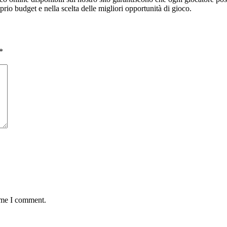
prio budget e nella scelta delle migliori opportunità di gioco.
*
time I comment.