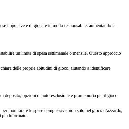
e spese impulsive e di giocare in modo responsabile, aumentando la
i stabilire un limite di spesa settimanale o mensile. Questo approccio
hiara delle proprie abitudini di gioco, aiutando a identificare
 di deposito, opzioni di auto-esclusione e promemoria per il gioco
ate per monitorare le spese complessive, non solo nel gioco d’azzardo,
i più informate.