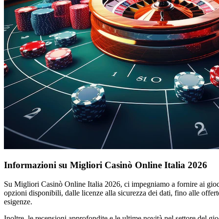
Informazioni su Migliori Casinò Online Italia 2026
Su Migliori Casinò Online Italia 2026, ci impegniamo a fornire ai gioca
opzioni disponibili, dalle licenze alla sicurezza dei dati, fino alle offe
esigenze.
Inoltre, le recensioni approfondite e le ultime novità nel settore del