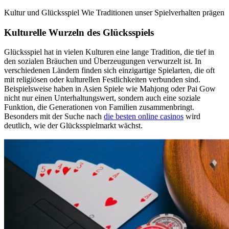
Kultur und Glücksspiel Wie Traditionen unser Spielverhalten prägen
Kulturelle Wurzeln des Glücksspiels
Glücksspiel hat in vielen Kulturen eine lange Tradition, die tief in
den sozialen Bräuchen und Überzeugungen verwurzelt ist. In
verschiedenen Ländern finden sich einzigartige Spielarten, die oft
mit religiösen oder kulturellen Festlichkeiten verbunden sind.
Beispielsweise haben in Asien Spiele wie Mahjong oder Pai Gow
nicht nur einen Unterhaltungswert, sondern auch eine soziale
Funktion, die Generationen von Familien zusammenbringt.
Besonders mit der Suche nach
die besten online casinos
wird
deutlich, wie der Glücksspielmarkt wächst.