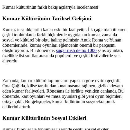
Kumar kültürünün farklı bakış açılarıyla incelenmesi
Kumar Kültürünün Tarihsel Gelişimi
Kumar, insanlık tarihi kadar eski bir faaliyettir. İlk çağlardan itibaren
çeşitli toplumlarda farklı biçimlerde uygulanan kumar, zamanla
sosyal ve kültürel bir olgu haline gelmiştir. Antik Roma ve Yunan
dönemlerinde, kumar oyunları eğlencenin önemli bir parçasını
oluşturuyordu. Bu dönemde,
sugar rush demo 1000
şans oyunları,
özellikle üst sınıflar arasında popülerdi ve çeşitli festivallerde yer
alıyordu.
Zamanla, kumar kültürü toplumların yapısına göre evrim geçirdi.
Orta Çağ’da, kilise tarafından kınanmasına rağmen, gizlice devam
eden kumar faaliyetleri, Rönesans ile birlikte yeniden canlandı. Bu
dönemde, kart oyunları ve masa oyunları gibi yeni oyun biçimleri
ortaya çıktı. Bu gelişmeler, kumar kültürünün sosyoekonomik
etkilerini artırdı.
Kumar Kültürünün Sosyal Etkileri
Kumar, bireyler ve toplumlar üzerinde çeşitli sosyal etkiler