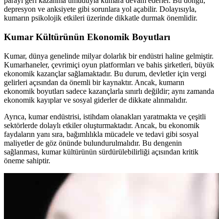
parayı geri kazanma umuduyla kumara devam ederler. Bu döngü,
depresyon ve anksiyete gibi sorunlara yol açabilir. Dolayısıyla,
kumarın psikolojik etkileri üzerinde dikkatle durmak önemlidir.
Kumar Kültürünün Ekonomik Boyutları
Kumar, dünya genelinde milyar dolarlık bir endüstri haline gelmiştir.
Kumarhaneler, çevrimiçi oyun platformları ve bahis şirketleri, büyük
ekonomik kazançlar sağlamaktadır. Bu durum, devletler için vergi
gelirleri açısından da önemli bir kaynaktır. Ancak, kumarın
ekonomik boyutları sadece kazançlarla sınırlı değildir; aynı zamanda
ekonomik kayıplar ve sosyal giderler de dikkate alınmalıdır.
Ayrıca, kumar endüstrisi, istihdam olanakları yaratmakta ve çeşitli
sektörlerde dolaylı etkiler oluşturmaktadır. Ancak, bu ekonomik
faydaların yanı sıra, bağımlılıkla mücadele ve tedavi gibi sosyal
maliyetler de göz önünde bulundurulmalıdır. Bu dengenin
sağlanması, kumar kültürünün sürdürülebilirliği açısından kritik
öneme sahiptir.