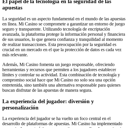
El papel de la tecnología en la seguridad de las
apuestas
La seguridad es un aspecto fundamental en el mundo de las apuestas
en línea. Mi Casino se compromete a garantizar un entorno de juego
seguro y transparente. Utilizando tecnología de encriptación
avanzada, la plataforma protege la información personal y financiera
de sus usuarios, lo que genera confianza y tranquilidad al momento
de realizar transacciones. Esta preocupación por la seguridad es
crucial en un mercado en el que la protección de datos es cada vez
más relevante.
Además, Mi Casino fomenta un juego responsable, ofreciendo
herramientas y recursos que permiten a los jugadores establecer
límites y controlar su actividad. Esta combinación de tecnología y
compromiso social hace que Mi Casino no solo sea una opción
entretenida, sino también una alternativa responsable para quienes
buscan disfrutar de las apuestas de manera segura.
La experiencia del jugador: diversión y
personalización
La experiencia del jugador se ha vuelto un foco central en el
desarrollo de plataformas de apuestas. Mi Casino ha implementado