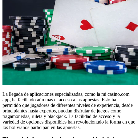
La llegada de aplicaciones especializadas, como la mi casino.com
app, ha facilitado aún más el acceso a las apuestas. Esto ha
permitido que jugadores de diferentes niveles de experiencia, desde
principiantes hasta expertos, puedan disfrutar de juegos como
tragamonedas, ruleta y blackjack. La facilidad de acceso y la
variedad de opciones disponibles han revolucionado la forma en que
los bolivianos participan en las apuestas.