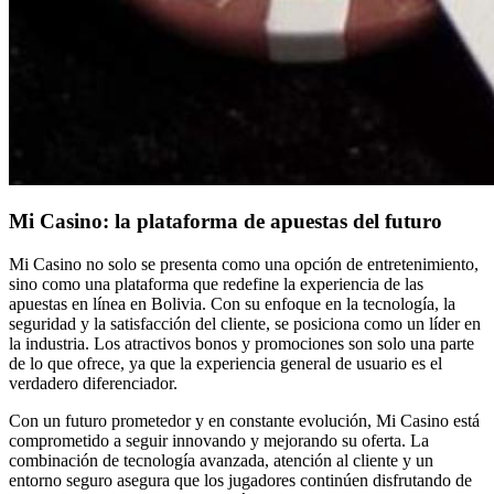
Mi Casino: la plataforma de apuestas del futuro
Mi Casino no solo se presenta como una opción de entretenimiento,
sino como una plataforma que redefine la experiencia de las
apuestas en línea en Bolivia. Con su enfoque en la tecnología, la
seguridad y la satisfacción del cliente, se posiciona como un líder en
la industria. Los atractivos bonos y promociones son solo una parte
de lo que ofrece, ya que la experiencia general de usuario es el
verdadero diferenciador.
Con un futuro prometedor y en constante evolución, Mi Casino está
comprometido a seguir innovando y mejorando su oferta. La
combinación de tecnología avanzada, atención al cliente y un
entorno seguro asegura que los jugadores continúen disfrutando de