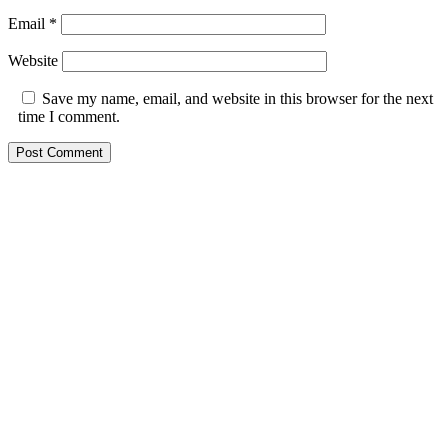
Email
*
Website
Save my name, email, and website in this browser for the next
time I comment.