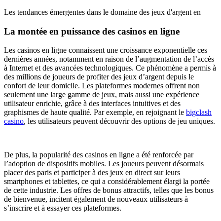
Les tendances émergentes dans le domaine des jeux d'argent en
La montée en puissance des casinos en ligne
Les casinos en ligne connaissent une croissance exponentielle ces
dernières années, notamment en raison de l’augmentation de l’accès
à Internet et des avancées technologiques. Ce phénomène a permis à
des millions de joueurs de profiter des jeux d’argent depuis le
confort de leur domicile. Les plateformes modernes offrent non
seulement une large gamme de jeux, mais aussi une expérience
utilisateur enrichie, grâce à des interfaces intuitives et des
graphismes de haute qualité. Par exemple, en rejoignant le
bigclash
casino
, les utilisateurs peuvent découvrir des options de jeu uniques.
De plus, la popularité des casinos en ligne a été renforcée par
l’adoption de dispositifs mobiles. Les joueurs peuvent désormais
placer des paris et participer à des jeux en direct sur leurs
smartphones et tablettes, ce qui a considérablement élargi la portée
de cette industrie. Les offres de bonus attractifs, telles que les bonus
de bienvenue, incitent également de nouveaux utilisateurs à
s’inscrire et à essayer ces plateformes.