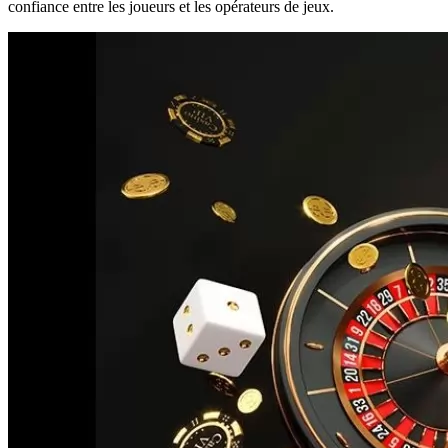
confiance entre les joueurs et les opérateurs de jeux.