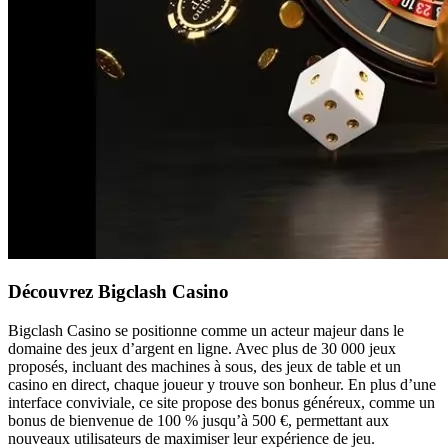
Découvrez Bigclash Casino
Bigclash Casino se positionne comme un acteur majeur dans le
domaine des jeux d’argent en ligne. Avec plus de 30 000 jeux
proposés, incluant des machines à sous, des jeux de table et un
casino en direct, chaque joueur y trouve son bonheur. En plus d’une
interface conviviale, ce site propose des bonus généreux, comme un
bonus de bienvenue de 100 % jusqu’à 500 €, permettant aux
nouveaux utilisateurs de maximiser leur expérience de jeu.