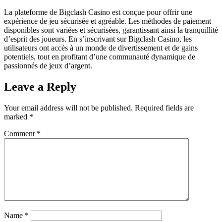
La plateforme de Bigclash Casino est conçue pour offrir une
expérience de jeu sécurisée et agréable. Les méthodes de paiement
disponibles sont variées et sécurisées, garantissant ainsi la tranquillité
d’esprit des joueurs. En s’inscrivant sur Bigclash Casino, les
utilisateurs ont accès à un monde de divertissement et de gains
potentiels, tout en profitant d’une communauté dynamique de
passionnés de jeux d’argent.
Leave a Reply
Your email address will not be published.
Required fields are
marked
*
Comment
*
Name
*