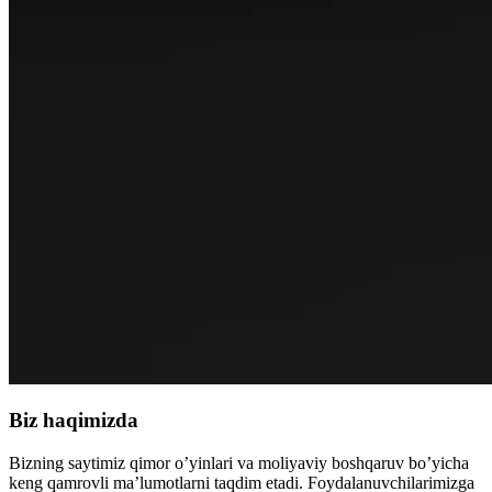
Biz haqimizda
Bizning saytimiz qimor o’yinlari va moliyaviy boshqaruv bo’yicha
keng qamrovli ma’lumotlarni taqdim etadi. Foydalanuvchilarimizga