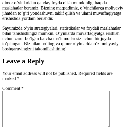
qimor o’yinlaridan qanday foyda olish mumkinligi haqida
maslahatlar beramiz. Bizning maqsadimiz, o’yinchilarga moliyaviy
jihatdan to’g’ri yondashuvni taklif qilish va ularni muvaffaqiyatga
erishishda yordam berishdir.
Saytimizda o’yin strategiyalari, statistikalar va foydali maslahatlar
bilan tanishishingiz mumkin. O’yinlarda muvaffaqiyatga erishish
uchun zarur bo’lgan barcha ma’lumotlar siz uchun bir joyda
to’plangan. Biz bilan bo’ling va qimor o’yinlarida o’z moliyaviy
boshqaruvingizni takomillashtiring!
Leave a Reply
Your email address will not be published.
Required fields are
marked
*
Comment
*