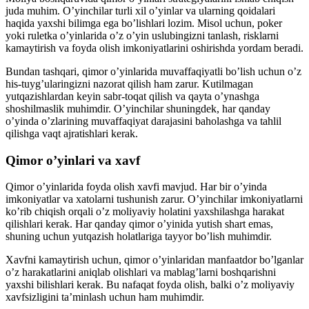
juda muhim. O’yinchilar turli xil o’yinlar va ularning qoidalari
haqida yaxshi bilimga ega bo’lishlari lozim. Misol uchun, poker
yoki ruletka o’yinlarida o’z o’yin uslubingizni tanlash, risklarni
kamaytirish va foyda olish imkoniyatlarini oshirishda yordam beradi.
Bundan tashqari, qimor o’yinlarida muvaffaqiyatli bo’lish uchun o’z
his-tuyg’ularingizni nazorat qilish ham zarur. Kutilmagan
yutqazishlardan keyin sabr-toqat qilish va qayta o’ynashga
shoshilmaslik muhimdir. O’yinchilar shuningdek, har qanday
o’yinda o’zlarining muvaffaqiyat darajasini baholashga va tahlil
qilishga vaqt ajratishlari kerak.
Qimor o’yinlari va xavf
Qimor o’yinlarida foyda olish xavfi mavjud. Har bir o’yinda
imkoniyatlar va xatolarni tushunish zarur. O’yinchilar imkoniyatlarni
ko’rib chiqish orqali o’z moliyaviy holatini yaxshilashga harakat
qilishlari kerak. Har qanday qimor o’yinida yutish shart emas,
shuning uchun yutqazish holatlariga tayyor bo’lish muhimdir.
Xavfni kamaytirish uchun, qimor o’yinlaridan manfaatdor bo’lganlar
o’z harakatlarini aniqlab olishlari va mablag’larni boshqarishni
yaxshi bilishlari kerak. Bu nafaqat foyda olish, balki o’z moliyaviy
xavfsizligini ta’minlash uchun ham muhimdir.