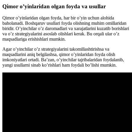
Qimor o’yinlaridan olgan foyda va usullar
Qimor o’yinlaridan olgan foyda, har bir o’yin uchun alohida
baholanadi. Boshqaruv usullari foyda olishning muhim omillaridan
biridir. O’yinchilar o’z daromadlari va xarajatlarini kuzatib borishlari
va o’z strategiyalarini asoslab olishlari kerak. Bu orqali ular o’z
maqsadlariga erishishlari mumkin.
Agar o’yinchilar o’z strategiyalarini takomillashtirishsa va
maqsadlarini aniq belgilashsa, qimor o’yinlaridan foyda olish
imkoniyatlari ortadi. Ba’zan, o’yinchilar tajribalaridan foydalanib,
yangi usullarni sinab ko’rishlari ham foydali bo’lishi mumkin.