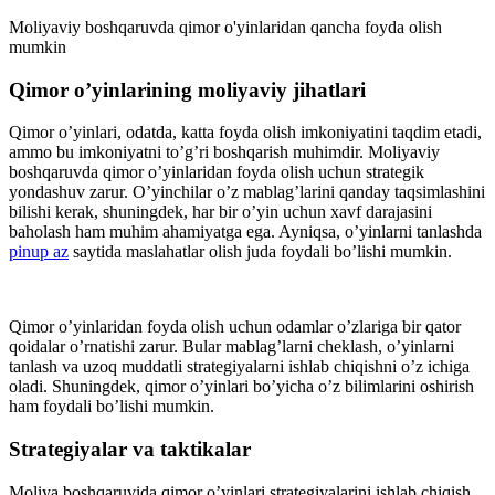
Moliyaviy boshqaruvda qimor o'yinlaridan qancha foyda olish
mumkin
Qimor o’yinlarining moliyaviy jihatlari
Qimor o’yinlari, odatda, katta foyda olish imkoniyatini taqdim etadi,
ammo bu imkoniyatni to’g’ri boshqarish muhimdir. Moliyaviy
boshqaruvda qimor o’yinlaridan foyda olish uchun strategik
yondashuv zarur. O’yinchilar o’z mablag’larini qanday taqsimlashini
bilishi kerak, shuningdek, har bir o’yin uchun xavf darajasini
baholash ham muhim ahamiyatga ega. Ayniqsa, o’yinlarni tanlashda
pinup az
saytida maslahatlar olish juda foydali bo’lishi mumkin.
Qimor o’yinlaridan foyda olish uchun odamlar o’zlariga bir qator
qoidalar o’rnatishi zarur. Bular mablag’larni cheklash, o’yinlarni
tanlash va uzoq muddatli strategiyalarni ishlab chiqishni o’z ichiga
oladi. Shuningdek, qimor o’yinlari bo’yicha o’z bilimlarini oshirish
ham foydali bo’lishi mumkin.
Strategiyalar va taktikalar
Moliya boshqaruvida qimor o’yinlari strategiyalarini ishlab chiqish