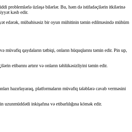
di problemlərlə üzləşə bilərlər. Bu, həm də istifadəçilərin itkilərinə
iyyət kəsb edir.
 riayət edərək, mübahisəsiz bir oyun mühitinin təmin edilməsində mühüm
 və müvafiq qaydaların tətbiqi, onların hüquqlarını təmin edir. Pin up,
in etibarını artırır və onların təhlükəsizliyini təmin edir.
nları hazırlayaraq, platformaların müvafiq tələblərə cavab verməsini
n uzunmüddətli inkişafına və etibarlılığına kömək edir.