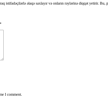
istifadəçilərlə əlaqə saxlayır və onların rəylərinə diqqət yetirir. Bu, pl
*
time I comment.