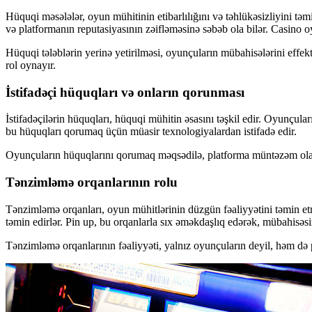
Hüquqi məsələlər, oyun mühitinin etibarlılığını və təhlükəsizliyini təm
və platformanın reputasiyasının zəifləməsinə səbəb ola bilər. Casino o
Hüquqi tələblərin yerinə yetirilməsi, oyunçuların mübahisələrini effek
rol oynayır.
İstifadəçi hüquqları və onların qorunması
İstifadəçilərin hüquqları, hüquqi mühitin əsasını təşkil edir. Oyunçula
bu hüquqları qorumaq üçün müasir texnologiyalardan istifadə edir.
Oyunçuların hüquqlarını qorumaq məqsədilə, platforma müntəzəm olaraq au
Tənzimləmə orqanlarının rolu
Tənzimləmə orqanları, oyun mühitlərinin düzgün fəaliyyətini təmin etm
təmin edirlər. Pin up, bu orqanlarla sıx əməkdaşlıq edərək, mübahisəsi
Tənzimləmə orqanlarının fəaliyyəti, yalnız oyunçuların deyil, həm də