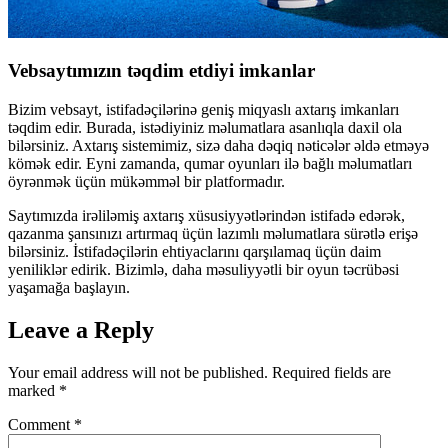
Vebsaytımızın təqdim etdiyi imkanlar
Bizim vebsayt, istifadəçilərinə geniş miqyaslı axtarış imkanları
təqdim edir. Burada, istədiyiniz məlumatlara asanlıqla daxil ola
bilərsiniz. Axtarış sistemimiz, sizə daha dəqiq nəticələr əldə etməyə
kömək edir. Eyni zamanda, qumar oyunları ilə bağlı məlumatları
öyrənmək üçün mükəmməl bir platformadır.
Saytımızda irəliləmiş axtarış xüsusiyyətlərindən istifadə edərək,
qazanma şansınızı artırmaq üçün lazımlı məlumatlara sürətlə erişə
bilərsiniz. İstifadəçilərin ehtiyaclarını qarşılamaq üçün daim
yeniliklər edirik. Bizimlə, daha məsuliyyətli bir oyun təcrübəsi
yaşamağa başlayın.
Leave a Reply
Your email address will not be published.
Required fields are
marked
*
Comment
*