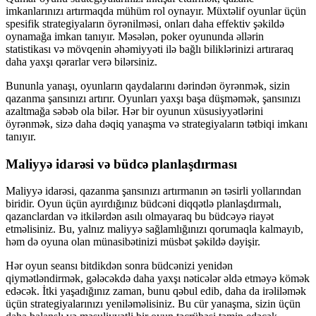
imkanlarınızı artırmaqda mühüm rol oynayır. Müxtəlif oyunlar üçün
spesifik strategiyaların öyrənilməsi, onları daha effektiv şəkildə
oynamağa imkan tanıyır. Məsələn, poker oyununda əllərin
statistikası və mövqenin əhəmiyyəti ilə bağlı biliklərinizi artıraraq
daha yaxşı qərarlar verə bilərsiniz.
Bununla yanaşı, oyunların qaydalarını dərindən öyrənmək, sizin
qazanma şansınızı artırır. Oyunları yaxşı başa düşməmək, şansınızı
azaltmağa səbəb ola bilər. Hər bir oyunun xüsusiyyətlərini
öyrənmək, sizə daha dəqiq yanaşma və strategiyaların tətbiqi imkanı
tanıyır.
Maliyyə idarəsi və büdcə planlaşdırması
Maliyyə idarəsi, qazanma şansınızı artırmanın ən təsirli yollarından
biridir. Oyun üçün ayırdığınız büdcəni diqqətlə planlaşdırmalı,
qazanclardan və itkilərdən asılı olmayaraq bu büdcəyə riayət
etməlisiniz. Bu, yalnız maliyyə sağlamlığınızı qorumaqla kalmayıb,
həm də oyuna olan münasibətinizi müsbət şəkildə dəyişir.
Hər oyun seansı bitdikdən sonra büdcənizi yenidən
qiymətləndirmək, gələcəkdə daha yaxşı nəticələr əldə etməyə kömək
edəcək. İtki yaşadığınız zaman, bunu qəbul edib, daha da irəliləmək
üçün strategiyalarınızı yeniləməlisiniz. Bu cür yanaşma, sizin üçün