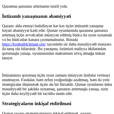
Qazanma şansınızı artırmanın təsirli yolu
İntizamlı yanaşmanın əhəmiyyəti
Qazanc əldə etməyi hədəfləyən hər kəs üçün intizamlı yanaşma
həyati əhəmiyyət kəsb edir. Qumar oyunlarında qazanma şansınızı
artırmaq üçün əvvəlcədən müəyyən edilmiş büdcə ilə oyun oynamalı
və bu büdcədən kənara çıxmamalısınız. Burada
https://football4climate.org/
sayəsində siz daha məsuliyyətli mənzərə
ilə tanış ola bilərsiniz. Bu yanaşma, özünüzü maliyyə itkilərindən
qorumaqla yanaşı, oyununuzdan maksimum zövq almağa imkan
tanıyır.
İntizamınızı qorumaq üçün oyun zamanı müəyyən fasilələr verməyi
unutmayın. Fasilələr, həm zehni yorğunluğu azaltmaq, həm də yeni
strategiyalar düşünmək üçün əla bir fürsətdir. Qumar oyunlarını daha
məsuliyyətli bir şəkildə oynamaq, şansınızı artırmaqla yanaşı, sizin
üçün daha keyfiyyətli bir təcrübə təmin edir.
Strategiyaların inkişaf etdirilməsi
Qumar oyunu strategiyalarınızı inkişaf etdirmək, qazanc