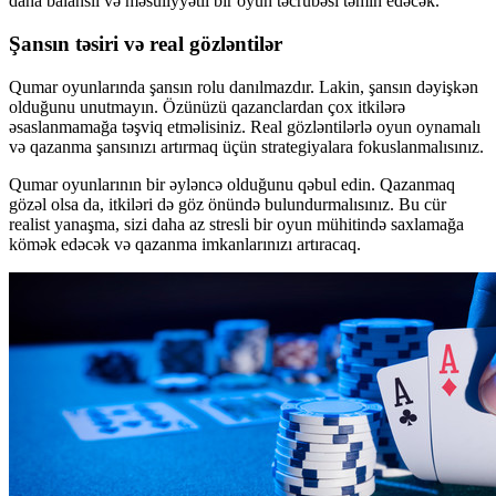
daha balanslı və məsuliyyətli bir oyun təcrübəsi təmin edəcək.
Şansın təsiri və real gözləntilər
Qumar oyunlarında şansın rolu danılmazdır. Lakin, şansın dəyişkən
olduğunu unutmayın. Özünüzü qazanclardan çox itkilərə
əsaslanmamağa təşviq etməlisiniz. Real gözləntilərlə oyun oynamalı
və qazanma şansınızı artırmaq üçün strategiyalara fokuslanmalısınız.
Qumar oyunlarının bir əyləncə olduğunu qəbul edin. Qazanmaq
gözəl olsa da, itkiləri də göz önündə bulundurmalısınız. Bu cür
realist yanaşma, sizi daha az stresli bir oyun mühitində saxlamağa
kömək edəcək və qazanma imkanlarınızı artıracaq.