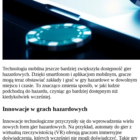
Technologia mobilna jeszcze bardziej zwiększyła dostępność gier
hazardowych. Dzięki smartfonom i aplikacjom mobilnym, gracze
mogą teraz obstawiać zakłady i grać w gry hazardowe w dowolnym
miejscu i czasie. To znacząco zmienia sposób, w jaki ludzie
podchodzą do hazardu, czyniąc go bardziej dostępnym niż
kiedykolwiek wcześniej.
Innowacje w grach hazardowych
Innowacje technologiczne przyczyniły się do wprowadzenia wielu
nowych form gier hazardowych. Na przykład, automaty do gier z
wirtualną rzeczywistością (VR) oferują graczom immersyjne
doświadczenia, których wcześniej nie mogli doświadczyć. Takie gry