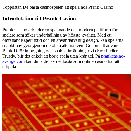
Topplistan De bästa casinospelen att spela hos Prank Casino
Introduktion till Prank Casino
Prank Casino erbjuder en spännande och modern plattform för
spelare som söker underhållning av högsta kvalitet. Med ett
omfattande spelutbud och en användarvänlig design, kan spelarna
snabbt navigera genom de olika alternativen. Genom att använda
BankID för inloggning och snabba insättningar via Swish eller
Trustly, blir det enkelt att börja spela utan krångel. På
prankcasino-
sverige.com
kan du ta del av det bästa som online-casino har att
erbjuda.