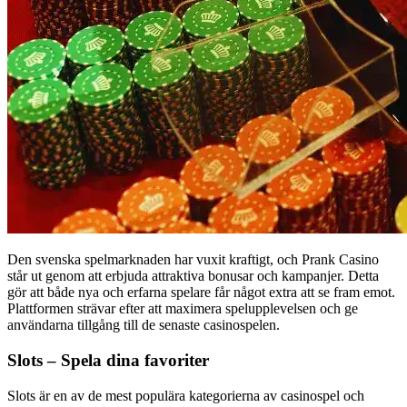
Den svenska spelmarknaden har vuxit kraftigt, och Prank Casino
står ut genom att erbjuda attraktiva bonusar och kampanjer. Detta
gör att både nya och erfarna spelare får något extra att se fram emot.
Plattformen strävar efter att maximera spelupplevelsen och ge
användarna tillgång till de senaste casinospelen.
Slots – Spela dina favoriter
Slots är en av de mest populära kategorierna av casinospel och