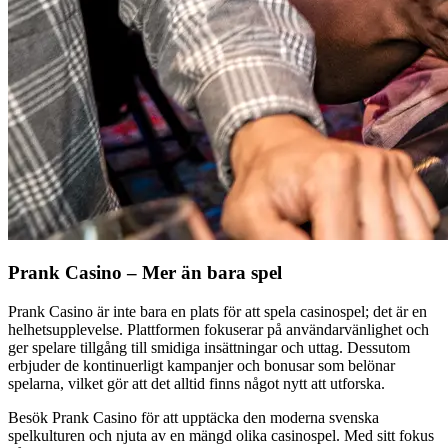
Prank Casino – Mer än bara spel
Prank Casino är inte bara en plats för att spela casinospel; det är en
helhetsupplevelse. Plattformen fokuserar på användarvänlighet och
ger spelare tillgång till smidiga insättningar och uttag. Dessutom
erbjuder de kontinuerligt kampanjer och bonusar som belönar
spelarna, vilket gör att det alltid finns något nytt att utforska.
Besök Prank Casino för att upptäcka den moderna svenska
spelkulturen och njuta av en mängd olika casinospel. Med sitt fokus