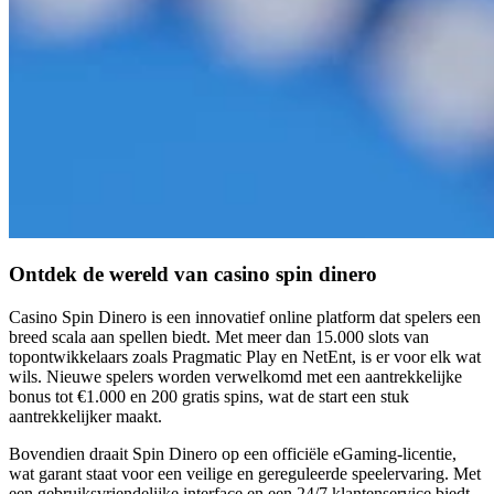
Ontdek de wereld van casino spin dinero
Casino Spin Dinero is een innovatief online platform dat spelers een
breed scala aan spellen biedt. Met meer dan 15.000 slots van
topontwikkelaars zoals Pragmatic Play en NetEnt, is er voor elk wat
wils. Nieuwe spelers worden verwelkomd met een aantrekkelijke
bonus tot €1.000 en 200 gratis spins, wat de start een stuk
aantrekkelijker maakt.
Bovendien draait Spin Dinero op een officiële eGaming-licentie,
wat garant staat voor een veilige en gereguleerde speelervaring. Met
een gebruiksvriendelijke interface en een 24/7 klantenservice biedt