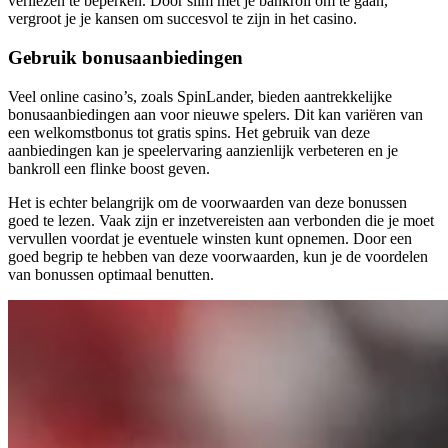
verliezen te beperken. Door slim met je bankroll om te gaan,
vergroot je je kansen om succesvol te zijn in het casino.
Gebruik bonusaanbiedingen
Veel online casino’s, zoals SpinLander, bieden aantrekkelijke
bonusaanbiedingen aan voor nieuwe spelers. Dit kan variëren van
een welkomstbonus tot gratis spins. Het gebruik van deze
aanbiedingen kan je speelervaring aanzienlijk verbeteren en je
bankroll een flinke boost geven.
Het is echter belangrijk om de voorwaarden van deze bonussen
goed te lezen. Vaak zijn er inzetvereisten aan verbonden die je moet
vervullen voordat je eventuele winsten kunt opnemen. Door een
goed begrip te hebben van deze voorwaarden, kun je de voordelen
van bonussen optimaal benutten.