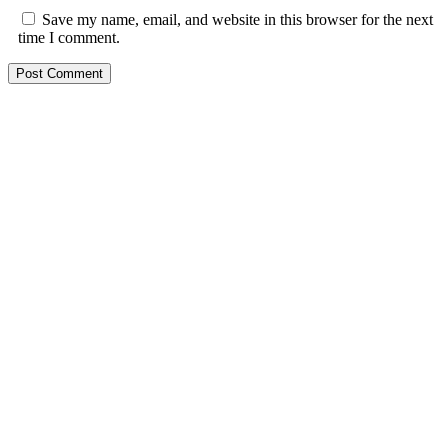
Save my name, email, and website in this browser for the next
time I comment.