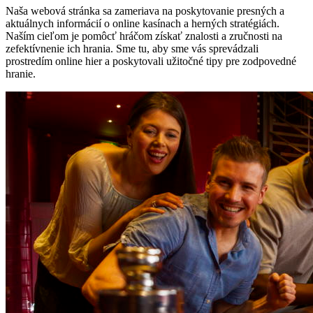
Naša webová stránka sa zameriava na poskytovanie presných a
aktuálnych informácií o online kasínach a herných stratégiách.
Naším cieľom je pomôcť hráčom získať znalosti a zručnosti na
zefektívnenie ich hrania. Sme tu, aby sme vás sprevádzali
prostredím online hier a poskytovali užitočné tipy pre zodpovedné
hranie.