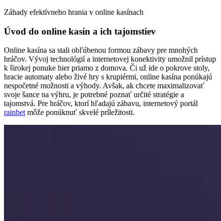
Záhady efektívneho hrania v online kasínach
Úvod do online kasín a ich tajomstiev
Online kasína sa stali obľúbenou formou zábavy pre mnohých
hráčov. Vývoj technológií a internetovej konektivity umožnil prístup
k širokej ponuke hier priamo z domova. Či už ide o pokrove stoly,
hracie automaty alebo živé hry s krupiérmi, online kasína ponúkajú
nespočetné možnosti a výhody. Avšak, ak chcete maximalizovať
svoje šance na výhru, je potrebné poznať určité stratégie a
tajomstvá. Pre hráčov, ktorí hľadajú zábavu, internetový portál
rainbet
môže ponúknuť skvelé príležitosti.